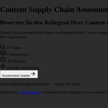
Content Supply Chain Assessme
Bewerten Sie den Reifegrad Ihrer Content-
Dieses Self-Assessment hilft Ihnen, den Reifegrad Ihrer Content Sup
Ihre Organisation.
22 Fragen
5 Dimensionen
~10 Minuten
Sofortige Auswertung
Assessment starten
Keine Registrierung erforderlich — starten Sie sofort.
Powered by
eggsunimedia
•
Content-Prozess Reifegrad-Assessment • 